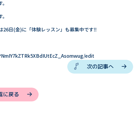
す。
す。
26日(金)に「体験レッスン」も募集中です‼️
qPPNmIY7kZTRk5XBdIUtEcZ_Asomwug/edit
次の記事へ
覧に戻る