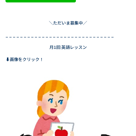
＼ただいま募集中／
_ _ _ _ _ _ _ _ _ _ _ _ _ _ _ _ _ _ _ _ _ _ _ _ _ _ _ _ _ _
月1回 英語レッスン
⬇️画像をクリック！