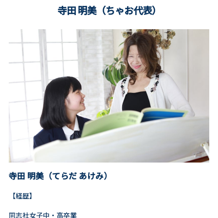
寺田 明美（ちゃお代表）
寺田 明美（てらだ あけみ）
【経歴】
同志社女子中・高卒業